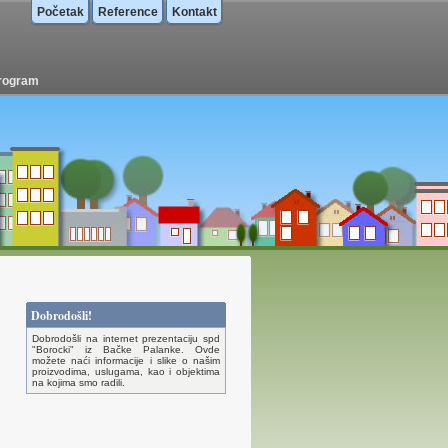
Početak
Reference
Kontakt
program
Dobrodošli!
Dobrodošli na internet prezentaciju spd
"Borocki" iz Bačke Palanke. Ovde
možete naći informacije i slike o našim
proizvodima, uslugama, kao i objektima
na kojima smo radili.